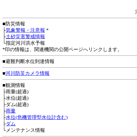
■防災情報
├
気象警報・注意報
*
├
土砂災害警戒情報
└指定河川洪水予報
*印の情報は、関連機関の公開ページへリンクします。
■避難判断水位到達情報
■
河川防災カメラ情報
■観測情報
├雨量(超過)
├水位(超過)
├ダム(超過)
├
雨量
├
水位(危機管理型水位計含む)
├
ダム
└メンテナンス情報