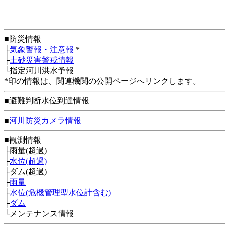
■防災情報
├
気象警報・注意報
*
├
土砂災害警戒情報
└指定河川洪水予報
*印の情報は、関連機関の公開ページへリンクします。
■避難判断水位到達情報
■
河川防災カメラ情報
■観測情報
├雨量(超過)
├
水位(超過)
├ダム(超過)
├
雨量
├
水位(危機管理型水位計含む)
├
ダム
└メンテナンス情報