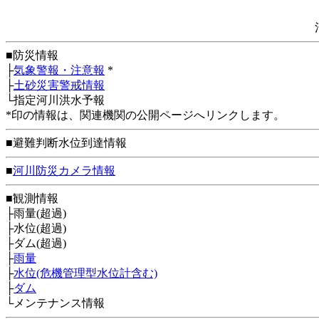
■防災情報
├
気象警報・注意報
*
├
土砂災害警戒情報
└指定河川洪水予報
*印の情報は、関連機関の公開ページへリンクします。
■避難判断水位到達情報
■
河川防災カメラ情報
■観測情報
├雨量(超過)
├水位(超過)
├ダム(超過)
├
雨量
├
水位(危機管理型水位計含む)
├
ダム
└メンテナンス情報