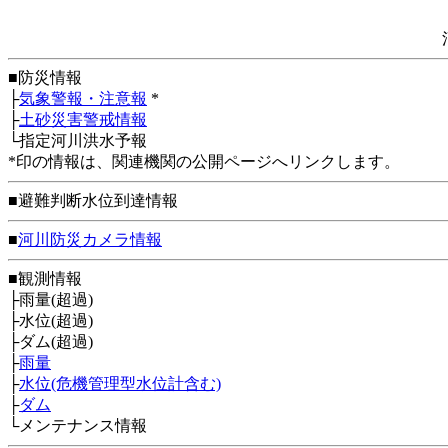
■防災情報
├
気象警報・注意報
*
├
土砂災害警戒情報
└指定河川洪水予報
*印の情報は、関連機関の公開ページへリンクします。
■避難判断水位到達情報
■
河川防災カメラ情報
■観測情報
├雨量(超過)
├水位(超過)
├ダム(超過)
├
雨量
├
水位(危機管理型水位計含む)
├
ダム
└メンテナンス情報