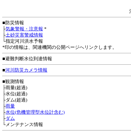
■防災情報
├
気象警報・注意報
*
├
土砂災害警戒情報
└指定河川洪水予報
*印の情報は、関連機関の公開ページへリンクします。
■避難判断水位到達情報
■
河川防災カメラ情報
■観測情報
├雨量(超過)
├水位(超過)
├ダム(超過)
├
雨量
├
水位(危機管理型水位計含む)
├
ダム
└メンテナンス情報