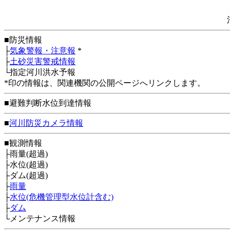
■防災情報
├
気象警報・注意報
*
├
土砂災害警戒情報
└指定河川洪水予報
*印の情報は、関連機関の公開ページへリンクします。
■避難判断水位到達情報
■
河川防災カメラ情報
■観測情報
├雨量(超過)
├水位(超過)
├ダム(超過)
├
雨量
├
水位(危機管理型水位計含む)
├
ダム
└メンテナンス情報