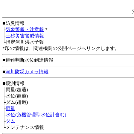
■防災情報
├
気象警報・注意報
*
├
土砂災害警戒情報
└指定河川洪水予報
*印の情報は、関連機関の公開ページへリンクします。
■避難判断水位到達情報
■
河川防災カメラ情報
■観測情報
├雨量(超過)
├水位(超過)
├ダム(超過)
├
雨量
├
水位(危機管理型水位計含む)
├
ダム
└メンテナンス情報