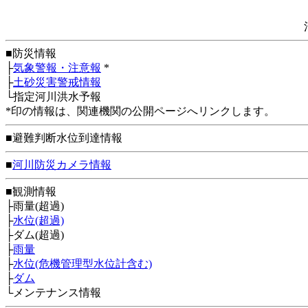
■防災情報
├
気象警報・注意報
*
├
土砂災害警戒情報
└指定河川洪水予報
*印の情報は、関連機関の公開ページへリンクします。
■避難判断水位到達情報
■
河川防災カメラ情報
■観測情報
├雨量(超過)
├
水位(超過)
├ダム(超過)
├
雨量
├
水位(危機管理型水位計含む)
├
ダム
└メンテナンス情報