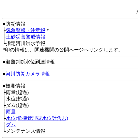
■防災情報
├
気象警報・注意報
*
├
土砂災害警戒情報
└指定河川洪水予報
*印の情報は、関連機関の公開ページへリンクします。
■避難判断水位到達情報
■
河川防災カメラ情報
■観測情報
├雨量(超過)
├水位(超過)
├ダム(超過)
├
雨量
├
水位(危機管理型水位計含む)
├
ダム
└メンテナンス情報