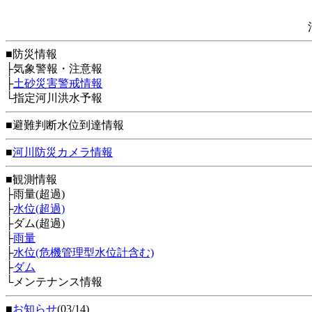
■防災情報
├気象警報・注意報
├
土砂災害警戒情報
└指定河川洪水予報
■避難判断水位到達情報
■
河川防災カメラ情報
■観測情報
├雨量(超過)
├
水位(超過)
├ダム(超過)
├
雨量
├
水位(危機管理型水位計含む)
├
ダム
└メンテナンス情報
■
お知らせ
(03/14)