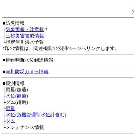
■防災情報
├
気象警報・注意報
*
├
土砂災害警戒情報
└指定河川洪水予報
*印の情報は、関連機関の公開ページへリンクします。
■避難判断水位到達情報
■
河川防災カメラ情報
■観測情報
├雨量(超過)
├
水位(超過)
├ダム(超過)
├
雨量
├
水位(危機管理型水位計含む)
├
ダム
└メンテナンス情報