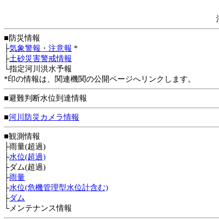
■防災情報
├
気象警報・注意報
*
├
土砂災害警戒情報
└指定河川洪水予報
*印の情報は、関連機関の公開ページへリンクします。
■避難判断水位到達情報
■
河川防災カメラ情報
■観測情報
├雨量(超過)
├
水位(超過)
├ダム(超過)
├
雨量
├
水位(危機管理型水位計含む)
├
ダム
└メンテナンス情報