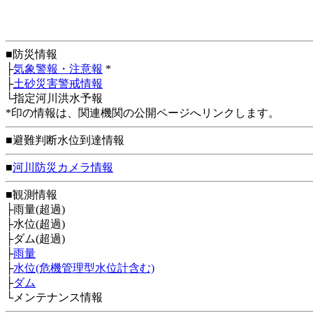
■防災情報
├
気象警報・注意報
*
├
土砂災害警戒情報
└指定河川洪水予報
*印の情報は、関連機関の公開ページへリンクします。
■避難判断水位到達情報
■
河川防災カメラ情報
■観測情報
├雨量(超過)
├水位(超過)
├ダム(超過)
├
雨量
├
水位(危機管理型水位計含む)
├
ダム
└メンテナンス情報