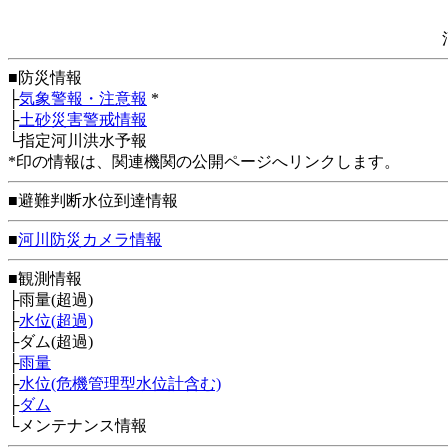
■防災情報
├
気象警報・注意報
*
├
土砂災害警戒情報
└指定河川洪水予報
*印の情報は、関連機関の公開ページへリンクします。
■避難判断水位到達情報
■
河川防災カメラ情報
■観測情報
├雨量(超過)
├
水位(超過)
├ダム(超過)
├
雨量
├
水位(危機管理型水位計含む)
├
ダム
└メンテナンス情報