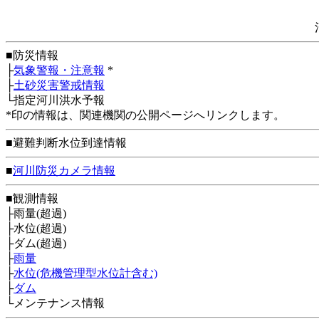
■防災情報
├
気象警報・注意報
*
├
土砂災害警戒情報
└指定河川洪水予報
*印の情報は、関連機関の公開ページへリンクします。
■避難判断水位到達情報
■
河川防災カメラ情報
■観測情報
├雨量(超過)
├水位(超過)
├ダム(超過)
├
雨量
├
水位(危機管理型水位計含む)
├
ダム
└メンテナンス情報