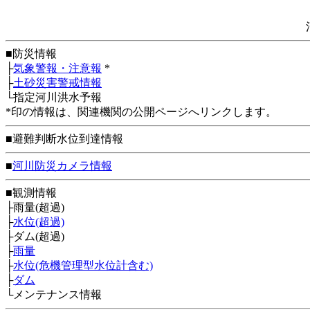
■防災情報
├
気象警報・注意報
*
├
土砂災害警戒情報
└指定河川洪水予報
*印の情報は、関連機関の公開ページへリンクします。
■避難判断水位到達情報
■
河川防災カメラ情報
■観測情報
├雨量(超過)
├
水位(超過)
├ダム(超過)
├
雨量
├
水位(危機管理型水位計含む)
├
ダム
└メンテナンス情報