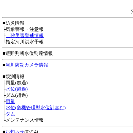
■防災情報
├気象警報・注意報
├
土砂災害警戒情報
└指定河川洪水予報
■避難判断水位到達情報
■
河川防災カメラ情報
■観測情報
├雨量(超過)
├
水位(超過)
├ダム(超過)
├
雨量
├
水位(危機管理型水位計含む)
├
ダム
└メンテナンス情報
■
お知らせ
(03/14)