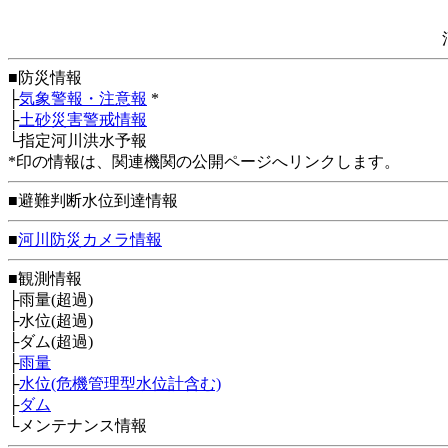
■防災情報
├
気象警報・注意報
*
├
土砂災害警戒情報
└指定河川洪水予報
*印の情報は、関連機関の公開ページへリンクします。
■避難判断水位到達情報
■
河川防災カメラ情報
■観測情報
├雨量(超過)
├水位(超過)
├ダム(超過)
├
雨量
├
水位(危機管理型水位計含む)
├
ダム
└メンテナンス情報