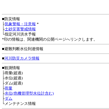
■防災情報
├
気象警報・注意報
*
├
土砂災害警戒情報
└指定河川洪水予報
*印の情報は、関連機関の公開ページへリンクします。
■避難判断水位到達情報
■
河川防災カメラ情報
■観測情報
├雨量(超過)
├水位(超過)
├ダム(超過)
├
雨量
├
水位(危機管理型水位計含む)
├
ダム
└メンテナンス情報