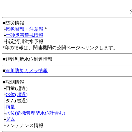
■防災情報
├
気象警報・注意報
*
├
土砂災害警戒情報
└指定河川洪水予報
*印の情報は、関連機関の公開ページへリンクします。
■避難判断水位到達情報
■
河川防災カメラ情報
■観測情報
├雨量(超過)
├
水位(超過)
├ダム(超過)
├
雨量
├
水位(危機管理型水位計含む)
├
ダム
└メンテナンス情報