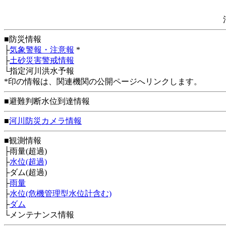
■防災情報
├
気象警報・注意報
*
├
土砂災害警戒情報
└指定河川洪水予報
*印の情報は、関連機関の公開ページへリンクします。
■避難判断水位到達情報
■
河川防災カメラ情報
■観測情報
├雨量(超過)
├
水位(超過)
├ダム(超過)
├
雨量
├
水位(危機管理型水位計含む)
├
ダム
└メンテナンス情報