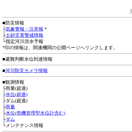
■防災情報
├
気象警報・注意報
*
├
土砂災害警戒情報
└指定河川洪水予報
*印の情報は、関連機関の公開ページへリンクします。
■避難判断水位到達情報
■
河川防災カメラ情報
■観測情報
├雨量(超過)
├
水位(超過)
├ダム(超過)
├
雨量
├
水位(危機管理型水位計含む)
├
ダム
└メンテナンス情報