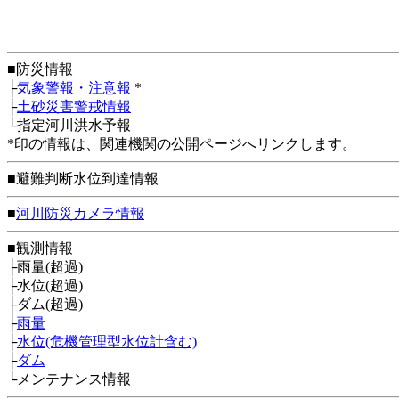
■防災情報
├
気象警報・注意報
*
├
土砂災害警戒情報
└指定河川洪水予報
*印の情報は、関連機関の公開ページへリンクします。
■避難判断水位到達情報
■
河川防災カメラ情報
■観測情報
├雨量(超過)
├水位(超過)
├ダム(超過)
├
雨量
├
水位(危機管理型水位計含む)
├
ダム
└メンテナンス情報