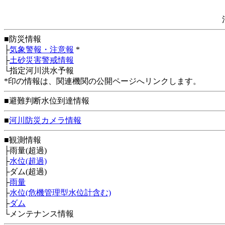
■防災情報
├
気象警報・注意報
*
├
土砂災害警戒情報
└指定河川洪水予報
*印の情報は、関連機関の公開ページへリンクします。
■避難判断水位到達情報
■
河川防災カメラ情報
■観測情報
├雨量(超過)
├
水位(超過)
├ダム(超過)
├
雨量
├
水位(危機管理型水位計含む)
├
ダム
└メンテナンス情報