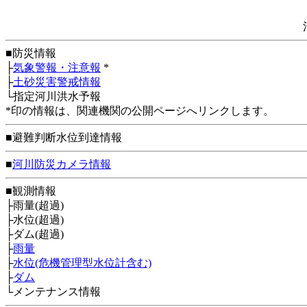
■防災情報
├
気象警報・注意報
*
├
土砂災害警戒情報
└指定河川洪水予報
*印の情報は、関連機関の公開ページへリンクします。
■避難判断水位到達情報
■
河川防災カメラ情報
■観測情報
├雨量(超過)
├水位(超過)
├ダム(超過)
├
雨量
├
水位(危機管理型水位計含む)
├
ダム
└メンテナンス情報