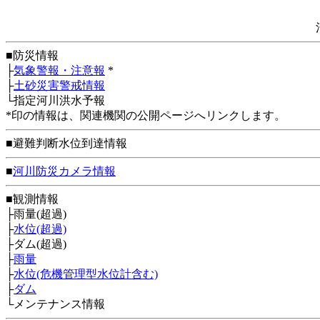
■防災情報
├
気象警報・注意報
*
├
土砂災害警戒情報
└指定河川洪水予報
*印の情報は、関連機関の公開ページへリンクします。
■避難判断水位到達情報
■
河川防災カメラ情報
■観測情報
├雨量(超過)
├
水位(超過)
├ダム(超過)
├
雨量
├
水位(危機管理型水位計含む)
├
ダム
└メンテナンス情報