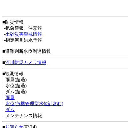
■防災情報
├気象警報・注意報
├
土砂災害警戒情報
└指定河川洪水予報
■避難判断水位到達情報
■
河川防災カメラ情報
■観測情報
├雨量(超過)
├水位(超過)
├ダム(超過)
├
雨量
├
水位(危機管理型水位計含む)
├
ダム
└メンテナンス情報
■
お知らせ
(03/14)