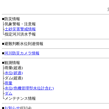
■防災情報
├気象警報・注意報
├
土砂災害警戒情報
└指定河川洪水予報
■避難判断水位到達情報
■
河川防災カメラ情報
■観測情報
├雨量(超過)
├
水位(超過)
├ダム(超過)
├
雨量
├
水位(危機管理型水位計含む)
├
ダム
└メンテナンス情報
■
お知らせ
(03/14)