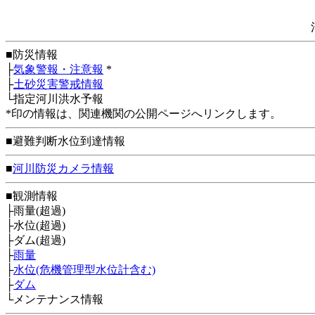
■防災情報
├
気象警報・注意報
*
├
土砂災害警戒情報
└指定河川洪水予報
*印の情報は、関連機関の公開ページへリンクします。
■避難判断水位到達情報
■
河川防災カメラ情報
■観測情報
├雨量(超過)
├水位(超過)
├ダム(超過)
├
雨量
├
水位(危機管理型水位計含む)
├
ダム
└メンテナンス情報