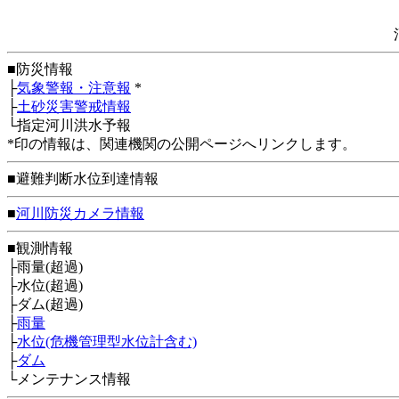
■防災情報
├
気象警報・注意報
*
├
土砂災害警戒情報
└指定河川洪水予報
*印の情報は、関連機関の公開ページへリンクします。
■避難判断水位到達情報
■
河川防災カメラ情報
■観測情報
├雨量(超過)
├水位(超過)
├ダム(超過)
├
雨量
├
水位(危機管理型水位計含む)
├
ダム
└メンテナンス情報