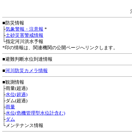
■防災情報
├
気象警報・注意報
*
├
土砂災害警戒情報
└指定河川洪水予報
*印の情報は、関連機関の公開ページへリンクします。
■避難判断水位到達情報
■
河川防災カメラ情報
■観測情報
├雨量(超過)
├
水位(超過)
├ダム(超過)
├
雨量
├
水位(危機管理型水位計含む)
├
ダム
└メンテナンス情報