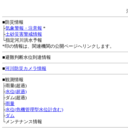
■防災情報
├
気象警報・注意報
*
├
土砂災害警戒情報
└指定河川洪水予報
*印の情報は、関連機関の公開ページへリンクします。
■避難判断水位到達情報
■
河川防災カメラ情報
■観測情報
├雨量(超過)
├
水位(超過)
├ダム(超過)
├
雨量
├
水位(危機管理型水位計含む)
├
ダム
└メンテナンス情報