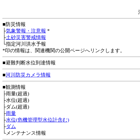
■防災情報
├
気象警報・注意報
*
├
土砂災害警戒情報
└指定河川洪水予報
*印の情報は、関連機関の公開ページへリンクします。
■避難判断水位到達情報
■
河川防災カメラ情報
■観測情報
├雨量(超過)
├水位(超過)
├ダム(超過)
├
雨量
├
水位(危機管理型水位計含む)
├
ダム
└メンテナンス情報