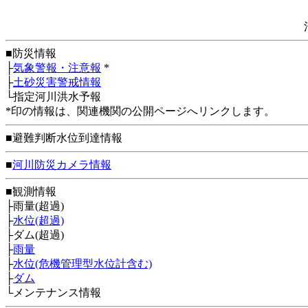
■防災情報
├
気象警報・注意報
*
├
土砂災害警戒情報
└指定河川洪水予報
*印の情報は、関連機関の公開ページへリンクします。
■避難判断水位到達情報
■
河川防災カメラ情報
■観測情報
├雨量(超過)
├
水位(超過)
├ダム(超過)
├
雨量
├
水位(危機管理型水位計含む)
├
ダム
└メンテナンス情報