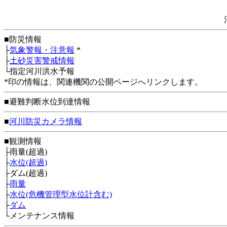
■防災情報
├
気象警報・注意報
*
├
土砂災害警戒情報
└指定河川洪水予報
*印の情報は、関連機関の公開ページへリンクします。
■避難判断水位到達情報
■
河川防災カメラ情報
■観測情報
├雨量(超過)
├
水位(超過)
├ダム(超過)
├
雨量
├
水位(危機管理型水位計含む)
├
ダム
└メンテナンス情報