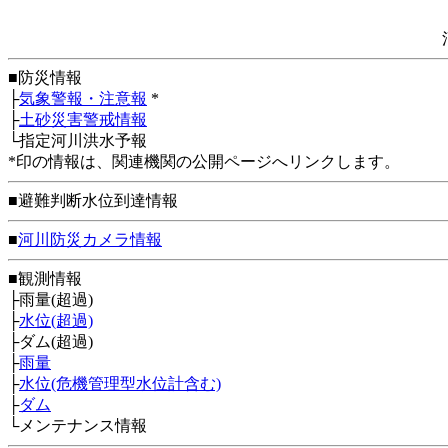
■防災情報
├
気象警報・注意報
*
├
土砂災害警戒情報
└指定河川洪水予報
*印の情報は、関連機関の公開ページへリンクします。
■避難判断水位到達情報
■
河川防災カメラ情報
■観測情報
├雨量(超過)
├
水位(超過)
├ダム(超過)
├
雨量
├
水位(危機管理型水位計含む)
├
ダム
└メンテナンス情報