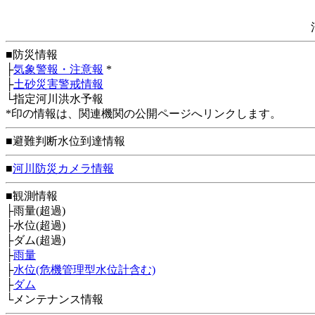
■防災情報
├
気象警報・注意報
*
├
土砂災害警戒情報
└指定河川洪水予報
*印の情報は、関連機関の公開ページへリンクします。
■避難判断水位到達情報
■
河川防災カメラ情報
■観測情報
├雨量(超過)
├水位(超過)
├ダム(超過)
├
雨量
├
水位(危機管理型水位計含む)
├
ダム
└メンテナンス情報