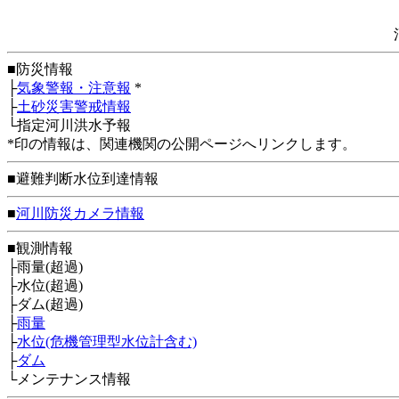
■防災情報
├
気象警報・注意報
*
├
土砂災害警戒情報
└指定河川洪水予報
*印の情報は、関連機関の公開ページへリンクします。
■避難判断水位到達情報
■
河川防災カメラ情報
■観測情報
├雨量(超過)
├水位(超過)
├ダム(超過)
├
雨量
├
水位(危機管理型水位計含む)
├
ダム
└メンテナンス情報