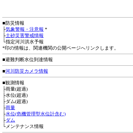
■防災情報
├
気象警報・注意報
*
├
土砂災害警戒情報
└指定河川洪水予報
*印の情報は、関連機関の公開ページへリンクします。
■避難判断水位到達情報
■
河川防災カメラ情報
■観測情報
├雨量(超過)
├水位(超過)
├ダム(超過)
├
雨量
├
水位(危機管理型水位計含む)
├
ダム
└メンテナンス情報