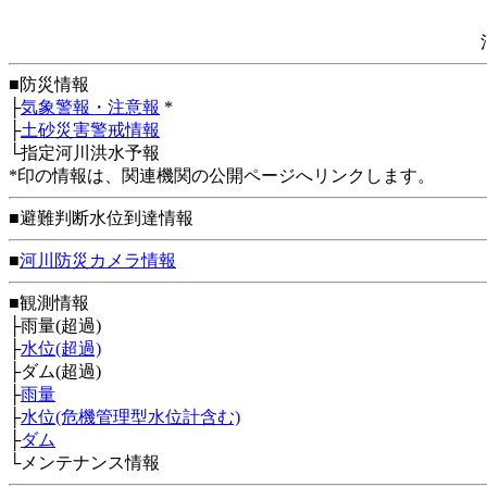
■防災情報
├
気象警報・注意報
*
├
土砂災害警戒情報
└指定河川洪水予報
*印の情報は、関連機関の公開ページへリンクします。
■避難判断水位到達情報
■
河川防災カメラ情報
■観測情報
├雨量(超過)
├
水位(超過)
├ダム(超過)
├
雨量
├
水位(危機管理型水位計含む)
├
ダム
└メンテナンス情報