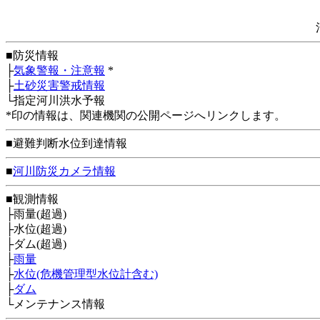
■防災情報
├
気象警報・注意報
*
├
土砂災害警戒情報
└指定河川洪水予報
*印の情報は、関連機関の公開ページへリンクします。
■避難判断水位到達情報
■
河川防災カメラ情報
■観測情報
├雨量(超過)
├水位(超過)
├ダム(超過)
├
雨量
├
水位(危機管理型水位計含む)
├
ダム
└メンテナンス情報