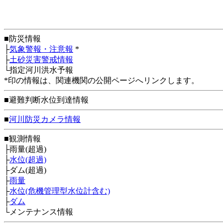
■防災情報
├
気象警報・注意報
*
├
土砂災害警戒情報
└指定河川洪水予報
*印の情報は、関連機関の公開ページへリンクします。
■避難判断水位到達情報
■
河川防災カメラ情報
■観測情報
├雨量(超過)
├
水位(超過)
├ダム(超過)
├
雨量
├
水位(危機管理型水位計含む)
├
ダム
└メンテナンス情報