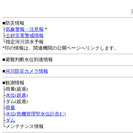
■防災情報
├
気象警報・注意報
*
├
土砂災害警戒情報
└指定河川洪水予報
*印の情報は、関連機関の公開ページへリンクします。
■避難判断水位到達情報
■
河川防災カメラ情報
■観測情報
├雨量(超過)
├
水位(超過)
├ダム(超過)
├
雨量
├
水位(危機管理型水位計含む)
├
ダム
└メンテナンス情報