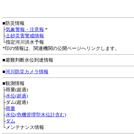
■防災情報
├
気象警報・注意報
*
├
土砂災害警戒情報
└指定河川洪水予報
*印の情報は、関連機関の公開ページへリンクします。
■避難判断水位到達情報
■
河川防災カメラ情報
■観測情報
├雨量(超過)
├
水位(超過)
├ダム(超過)
├
雨量
├
水位(危機管理型水位計含む)
├
ダム
└メンテナンス情報