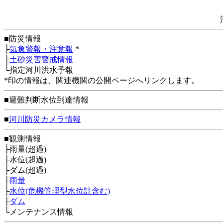
■防災情報
├
気象警報・注意報
*
├
土砂災害警戒情報
└指定河川洪水予報
*印の情報は、関連機関の公開ページへリンクします。
■避難判断水位到達情報
■
河川防災カメラ情報
■観測情報
├雨量(超過)
├水位(超過)
├ダム(超過)
├
雨量
├
水位(危機管理型水位計含む)
├
ダム
└メンテナンス情報