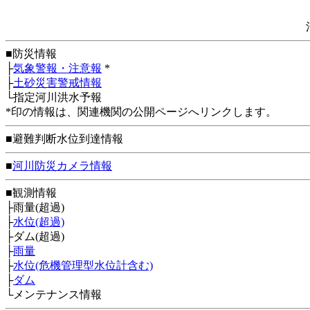
■防災情報
├
気象警報・注意報
*
├
土砂災害警戒情報
└指定河川洪水予報
*印の情報は、関連機関の公開ページへリンクします。
■避難判断水位到達情報
■
河川防災カメラ情報
■観測情報
├雨量(超過)
├
水位(超過)
├ダム(超過)
├
雨量
├
水位(危機管理型水位計含む)
├
ダム
└メンテナンス情報