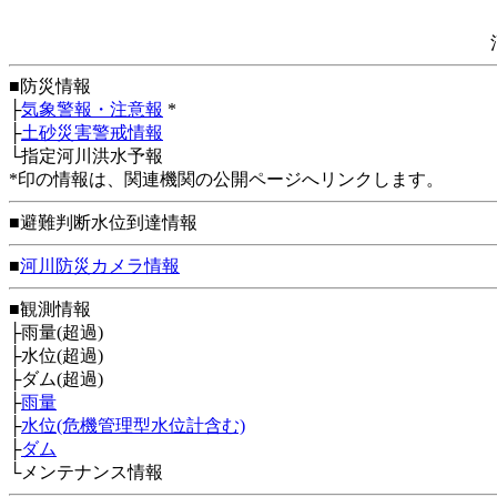
■防災情報
├
気象警報・注意報
*
├
土砂災害警戒情報
└指定河川洪水予報
*印の情報は、関連機関の公開ページへリンクします。
■避難判断水位到達情報
■
河川防災カメラ情報
■観測情報
├雨量(超過)
├水位(超過)
├ダム(超過)
├
雨量
├
水位(危機管理型水位計含む)
├
ダム
└メンテナンス情報