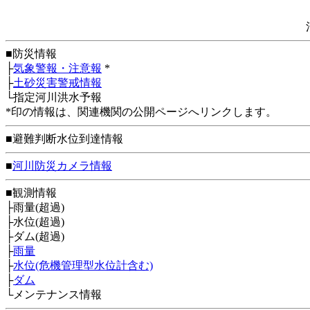
■防災情報
├
気象警報・注意報
*
├
土砂災害警戒情報
└指定河川洪水予報
*印の情報は、関連機関の公開ページへリンクします。
■避難判断水位到達情報
■
河川防災カメラ情報
■観測情報
├雨量(超過)
├水位(超過)
├ダム(超過)
├
雨量
├
水位(危機管理型水位計含む)
├
ダム
└メンテナンス情報