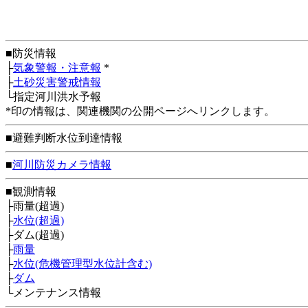
■防災情報
├
気象警報・注意報
*
├
土砂災害警戒情報
└指定河川洪水予報
*印の情報は、関連機関の公開ページへリンクします。
■避難判断水位到達情報
■
河川防災カメラ情報
■観測情報
├雨量(超過)
├
水位(超過)
├ダム(超過)
├
雨量
├
水位(危機管理型水位計含む)
├
ダム
└メンテナンス情報