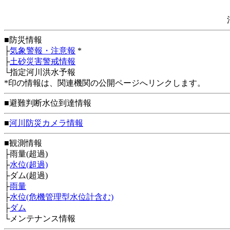
■防災情報
├
気象警報・注意報
*
├
土砂災害警戒情報
└指定河川洪水予報
*印の情報は、関連機関の公開ページへリンクします。
■避難判断水位到達情報
■
河川防災カメラ情報
■観測情報
├雨量(超過)
├
水位(超過)
├ダム(超過)
├
雨量
├
水位(危機管理型水位計含む)
├
ダム
└メンテナンス情報